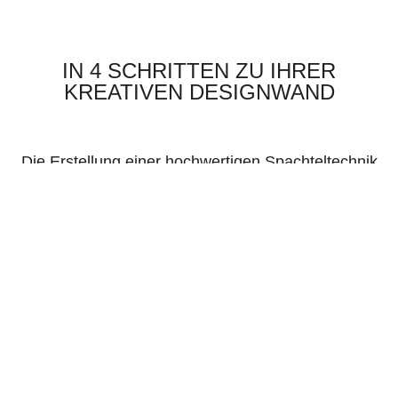
IN 4 SCHRITTEN ZU IHRER
KREATIVEN DESIGNWAND
Die Erstellung einer hochwertigen Spachteltechnik
ist echte Handwerkskunst und erfordert viel
Erfahrung und Präzision. So gehen wir
systematisch vor